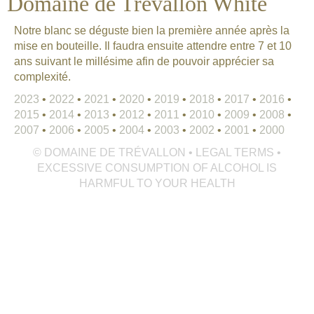
Domaine de Trévallon White
Notre blanc se déguste bien la première année après la
mise en bouteille. Il faudra ensuite attendre entre 7 et 10
ans suivant le millésime afin de pouvoir apprécier sa
complexité.
2023
•
2022
•
2021
•
2020
•
2019
•
2018
•
2017
•
2016
•
2015
•
2014
•
2013
•
2012
•
2011
•
2010
•
2009
•
2008
•
2007
•
2006
•
2005
•
2004
•
2003
•
2002
•
2001
•
2000
© DOMAINE DE TRÉVALLON • LEGAL TERMS •
EXCESSIVE CONSUMPTION OF ALCOHOL IS
HARMFUL TO YOUR HEALTH