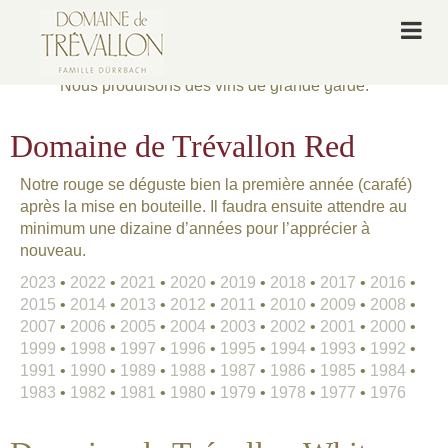
TASTING NOTES
Nous produisons des vins de grande garde.
Domaine de Trévallon Red
Notre rouge se déguste bien la première année (carafé)
après la mise en bouteille. Il faudra ensuite attendre au
minimum une dizaine d’années pour l’apprécier à
nouveau.
2023
•
2022
•
2021
•
2020
•
2019
•
2018
•
2017
•
2016
•
2015
•
2014
•
2013
•
2012
•
2011
•
2010
•
2009
•
2008
•
2007
•
2006
•
2005
•
2004
•
2003
•
2002
•
2001
•
2000
•
1999
•
1998
•
1997
•
1996
•
1995
•
1994
•
1993
•
1992
•
1991
•
1990
•
1989
•
1988
•
1987
•
1986
•
1985
•
1984
•
1983
•
1982
•
1981
•
1980
•
1979
•
1978
•
1977
•
1976